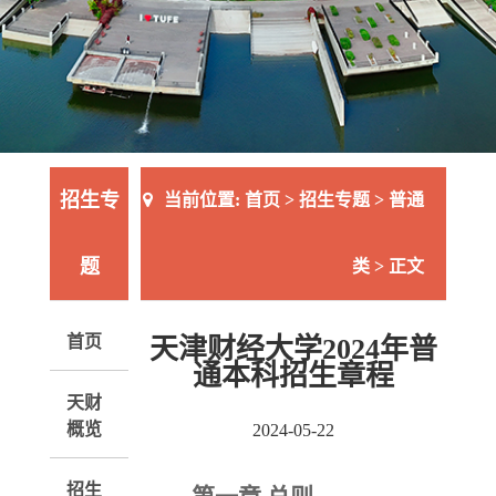
招生专
当前位置:
首页
>
招生专题
>
普通
题
类
> 正文
首页
天津财经大学2024年普
通本科招生章程
天财
概览
2024-05-22
招生