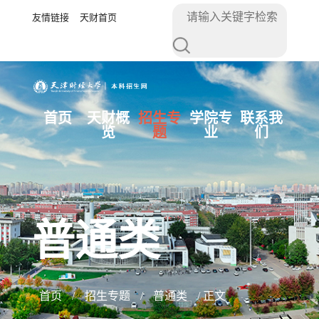
友情链接
天财首页
首页
天财概
招生专
学院专
联系我
览
题
业
们
普通类
首页
/
招生专题
/
普通类
/ 正文